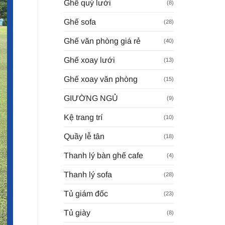
Ghế quỳ lưới
(8)
Ghế sofa
(28)
Ghế văn phòng giá rẻ
(40)
Ghế xoay lưới
(13)
Ghế xoay văn phòng
(15)
GIƯỜNG NGỦ
(9)
Kệ trang trí
(10)
Quầy lễ tân
(18)
Thanh lý bàn ghế cafe
(4)
Thanh lý sofa
(28)
Tủ giám đốc
(23)
Tủ giày
(8)