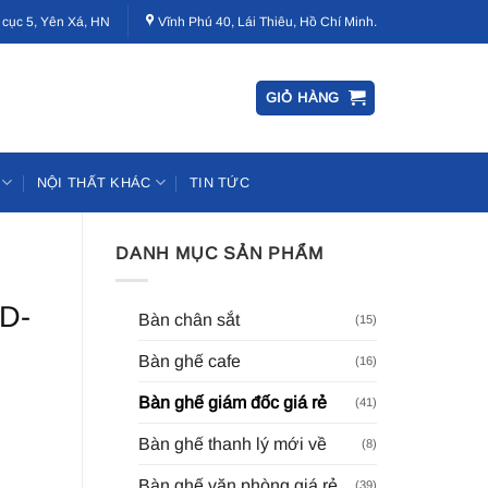
 cục 5, Yên Xá, HN
Vĩnh Phú 40, Lái Thiêu, Hồ Chí Minh.
GIỎ HÀNG
NỘI THẤT KHÁC
TIN TỨC
DANH MỤC SẢN PHẨM
GD-
Bàn chân sắt
(15)
Bàn ghế cafe
(16)
Bàn ghế giám đốc giá rẻ
(41)
Bàn ghế thanh lý mới về
(8)
Bàn ghế văn phòng giá rẻ
(39)