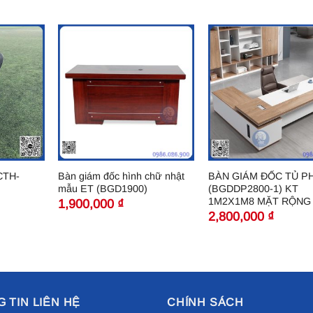
CTH-
Bàn giám đốc hình chữ nhật
BÀN GIÁM ĐỐC TỦ PH
mẫu ET (BGD1900)
(BGDDP2800-1) KT
1M2X1M8 MẶT RỘNG
1,900,000
₫
2,800,000
₫
 TIN LIÊN HỆ
CHÍNH SÁCH