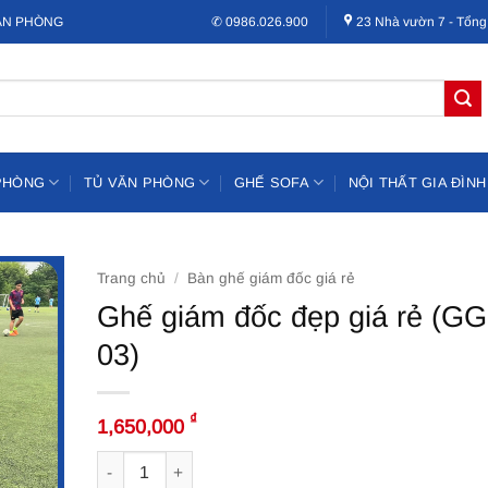
VĂN PHÒNG
✆ 0986.026.900
23 Nhà vườn 7 - Tổng
PHÒNG
TỦ VĂN PHÒNG
GHẾ SOFA
NỘI THẤT GIA ĐÌNH
Trang chủ
/
Bàn ghế giám đốc giá rẻ
Ghế giám đốc đẹp giá rẻ (G
03)
₫
1,650,000
Ghế giám đốc đẹp giá rẻ (GGD-03) số lượng