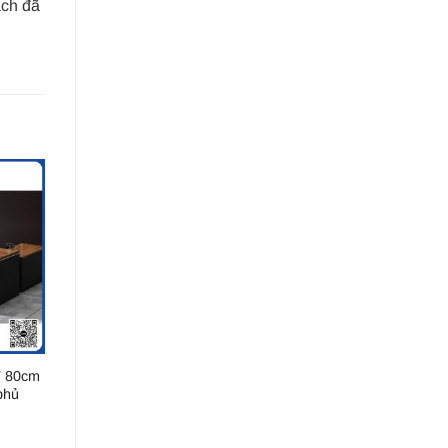
ách đã
T 80cm
phủ