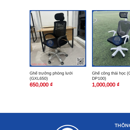
Ghế trưởng phòng lưới
Ghế công thái học (
(GXL650)
DP100)
650,000
₫
1,000,000
₫
THÔNG