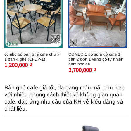
combo bộ bàn ghế cafe chữ x
COMBO 1 bộ sofa gỗ cafe 1
1 bàn 4 ghế (CFDP-1)
bàn 2 đơn 1 văng gỗ tự nhiên
đệm bọc da
1,200,000
₫
3,700,000
₫
Bàn ghế cafe giá tốt, đa dạng mẫu mã, phù hợp
với nhiều phong cách thiết kế không gian quán
cafe, đáp ứng nhu cầu của KH về kiểu dáng và
chất liệu.