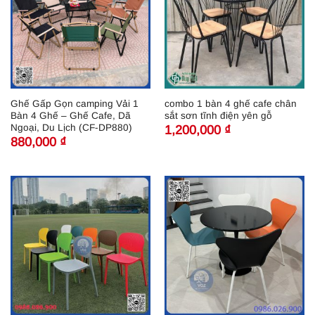
Ghế Gấp Gọn camping Vải 1
combo 1 bàn 4 ghế cafe chân
Bàn 4 Ghế – Ghế Cafe, Dã
sắt sơn tĩnh điện yên gỗ
Ngoại, Du Lịch (CF-DP880)
1,200,000
₫
880,000
₫