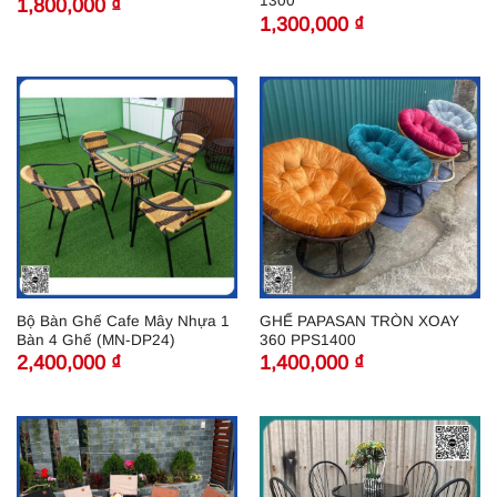
1300
1,800,000
₫
1,300,000
₫
Bộ Bàn Ghế Cafe Mây Nhựa 1
GHẾ PAPASAN TRÒN XOAY
Bàn 4 Ghế (MN-DP24)
360 PPS1400
2,400,000
₫
1,400,000
₫