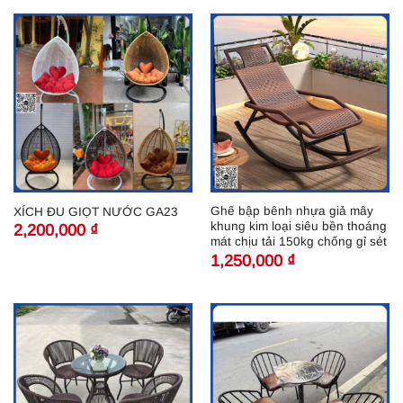
Ghế bập bênh nhựa giả mây
XÍCH ĐU GIỌT NƯỚC GA23
khung kim loại siêu bền thoáng
2,200,000
₫
mát chịu tải 150kg chống gỉ sét
1,250,000
₫