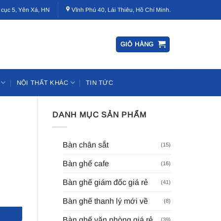
 cục 5, Yên Xá, HN
Vĩnh Phú 40, Lái Thiêu, Hồ Chí Minh.
GIỎ HÀNG
NỘI THẤT KHÁC
TIN TỨC
DANH MỤC SẢN PHẨM
Bàn chân sắt
(15)
Bàn ghế cafe
(16)
Bàn ghế giám đốc giá rẻ
(41)
Bàn ghế thanh lý mới về
(8)
Bàn ghế văn phòng giá rẻ
(39)