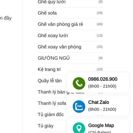
Ghế quỳ lưới
(8)
Ghế sofa
(28)
ới đầy
Ghế văn phòng giá rẻ
(40)
Ghế xoay lưới
(13)
Ghế xoay văn phòng
(15)
GIƯỜNG NGỦ
(9)
Kệ trang trí
(10)
0986.026.900
Quầy lễ tân
(18)
(8h00 - 21h00)
Thanh lý bàn ghế cafe
(4)
Chat Zalo
Thanh lý sofa
(28)
(8h00 - 21h00)
Tủ giám đốc
(23)
Google Map
Tủ giày
(8)
(Chỉ đường)