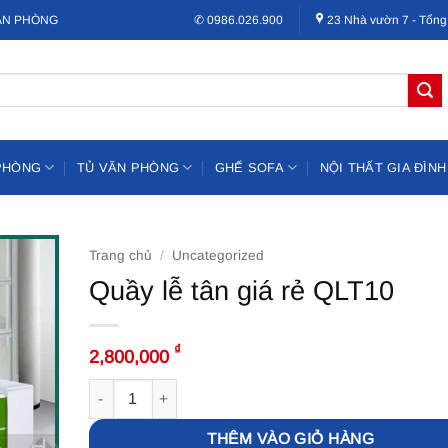
VĂN PHÒNG
✆ 0986.026.900
23 Nhà vườn 7 - Tổng
PHÒNG
TỦ VĂN PHÒNG
GHẾ SOFA
NỘI THẤT GIA ĐÌNH
Trang chủ
/
Uncategorized
Quầy lễ tân giá rẻ QLT10
₫
2,800,000
Quầy lễ tân giá rẻ QLT10 số lượng
THÊM VÀO GIỎ HÀNG