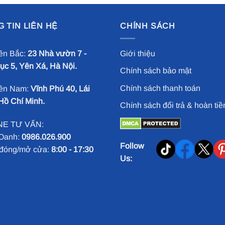
 TIN LIÊN HỆ
CHÍNH SÁCH
ền Bắc:
23 Nhà vườn 7 -
Giới thiệu
c 5, Yên Xá, Hà Nội.
Chính sách bảo mật
Chính sách thanh toán
ền Nam:
Vĩnh Phú 40, Lái
Hồ Chí Minh.
Chính sách đổi trả & hoàn tiề
NE TƯ VẤN:
Oanh:
0986.026.900
Follow
đóng/mở cửa:
8:00 - 17:30
Us: