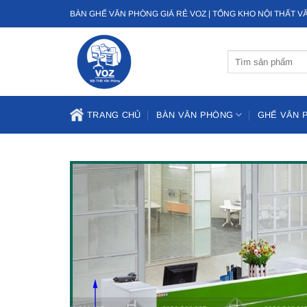
Bỏ
BÀN GHẾ VĂN PHÒNG GIÁ RẺ VOZ | TỔNG KHO NỘI THẤT 
qua
nội
Tìm
dung
kiếm:
TRANG CHỦ
BÀN VĂN PHÒNG
GHẾ VĂN 