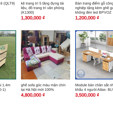
kệ trang trí 5 tầng đựng tài
Bàn trang điểm gỗ côn
rẻ (QLT9)
liệu, đồ trang trí văn phòng
nghiệp tặng kèm ghế 
(K1300)
không đèn led BPVOZ
1,300,000
₫
1,200,000
₫
ài 1,4m
ghế sofa góc màu mận chín
Module bàn chân sắt n
0-1)
tại Hà Nội mới 100%
khẩu 4 người Atlas- B
4,800,000
₫
3,500,000
₫