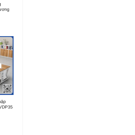
g
gương
hập
LVDP35