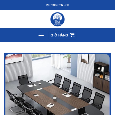
Bỏ
✆ 0986.026.900
qua
nội
dung
GIỎ HÀNG