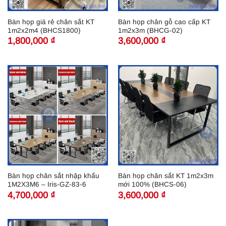
Bàn họp giá rẻ chân sắt KT
Bàn họp chân gỗ cao cấp KT
1m2x2m4 (BHCS1800)
1m2x3m (BHCG-02)
1,800,000
₫
3,600,000
₫
Bàn họp chân sắt nhập khẩu
Bàn họp chân sắt KT 1m2x3m
1M2X3M6 – Iris-GZ-83-6
mới 100% (BHCS-06)
4,700,000
₫
3,600,000
₫