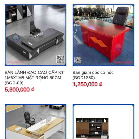
BÀN LÃNH ĐẠO CAO CẤP KT
Bàn giám đốc có hộc
1M6X1M8 MẶT RỘNG 80CM
(BGD1250)
(BGD-09)
1,250,000
₫
5,300,000
₫