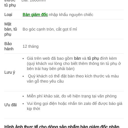
tủ phụ
Loại
Bàn giám đốc
nhập khẩu nguyên chiếc
Mặt
bàn, tủ
Bo góc cạnh tròn, cắt gọt tỉ mỉ
phụ
Bảo
12 tháng
hành
Giá trên web đã bao gồm
bàn
và
tủ phụ
đính kèm
(quý khách vui lòng cho biết thêm thông tin tủ phụ ở
bên trái hay bên phải bàn)
Lưu ý
Quý khách có thể đặt bàn theo kích thước và màu
vân gỗ theo yêu cầu
Miễn phí khảo sát, đo vẽ hiện trạng tại văn phòng
Vui lòng gọi điện hoặc nhắn tin zalo để được báo giá
Ưu đãi
kịp thời
Hình ảnh thực tế cho dòng sản phẩm bàn giám đốc nhập