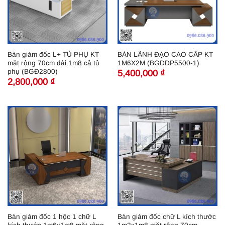
Bàn giám đốc L+ TỦ PHỤ KT
BÀN LÃNH ĐẠO CAO CẤP KT
mặt rộng 70cm dài 1m8 cả tủ
1M6X2M (BGDDP5500-1)
phụ (BGĐ2800)
5,400,000
₫
2,800,000
₫
Bàn giám đốc 1 hộc 1 chữ L
Bàn giám đốc chữ L kích thước