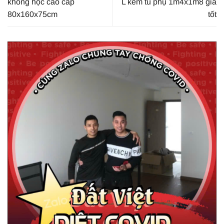
không hộc cao cấp
L kèm tủ phụ 1m4x1m8 giá
80x160x75cm
tốt