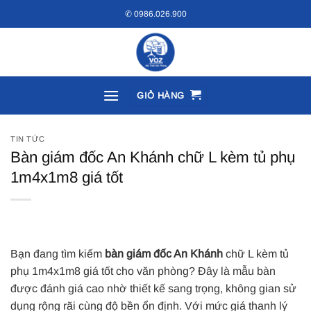
Bỏ
✆ 0986.026.900
qua
nội
dung
GIỎ HÀNG
TIN TỨC
Bàn giám đốc An Khánh chữ L kèm tủ phụ
1m4x1m8 giá tốt
Bạn đang tìm kiếm
bàn giám đốc An Khánh
chữ L kèm tủ
phụ 1m4x1m8 giá tốt cho văn phòng? Đây là mẫu bàn
được đánh giá cao nhờ thiết kế sang trọng, không gian sử
dụng rộng rãi cùng độ bền ổn định. Với mức giá thanh lý