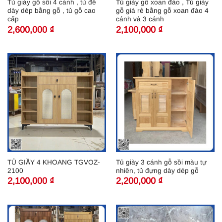
Tủ giày gỗ sồi 4 cánh , tủ để
Tủ giày gỗ xoan đào , Tủ giày
dày dép bằng gỗ , tủ gỗ cao
gỗ giá rẻ bằng gỗ xoan đào 4
cấp
cánh và 3 cánh
2,600,000
₫
2,100,000
₫
TỦ GIẦY 4 KHOANG TGVOZ-
Tủ giày 3 cánh gỗ sồi màu tự
2100
nhiên, tủ đựng dày dép gỗ
2,100,000
₫
2,200,000
₫