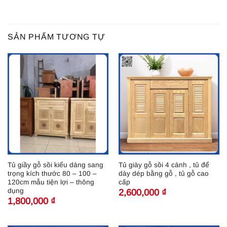
SẢN PHẨM TƯƠNG TỰ
Tủ giầy gỗ sồi kiểu dáng sang
Tủ giày gỗ sồi 4 cánh , tủ để
trọng kích thước 80 – 100 –
dày dép bằng gỗ , tủ gỗ cao
120cm mẫu tiện lợi – thông
cấp
dụng
2,600,000
₫
1,800,000
₫