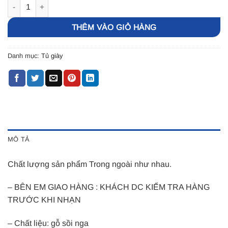
Tủ giày 3 cánh gỗ sồi màu tự nhiên, tủ đựng dày dép gỗ số lượng
THÊM VÀO GIỎ HÀNG
Danh mục:
Tủ giày
MÔ TẢ
Chất lượng sản phẩm Trong ngoài như nhau.
– BÊN EM GIAO HÀNG : KHÁCH DC KIỂM TRA HÀNG
TRƯỚC KHI NHẠN
– Chất liệu: gỗ sồi nga