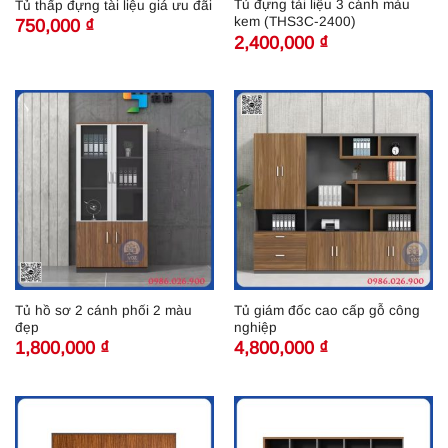
Tủ đựng tài liệu 3 cánh màu
Tủ thấp đựng tài liệu giá ưu đãi
kem (THS3C-2400)
750,000
₫
2,400,000
₫
Tủ hồ sơ 2 cánh phối 2 màu
Tủ giám đốc cao cấp gỗ công
đẹp
nghiệp
1,800,000
₫
4,800,000
₫