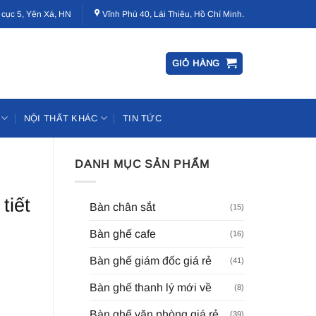
 cục 5, Yên Xá, HN
Vĩnh Phú 40, Lái Thiêu, Hồ Chí Minh.
GIỎ HÀNG
NỘI THẤT KHÁC
TIN TỨC
DANH MỤC SẢN PHẨM
tiết
Bàn chân sắt
(15)
Bàn ghế cafe
(16)
Bàn ghế giám đốc giá rẻ
(41)
Bàn ghế thanh lý mới về
(8)
Bàn ghế văn phòng giá rẻ
(39)