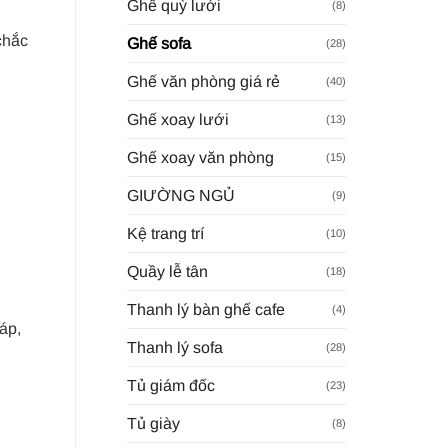
Ghế quỳ lưới
(8)
chắc
Ghế sofa
(28)
Ghế văn phòng giá rẻ
(40)
Ghế xoay lưới
(13)
Ghế xoay văn phòng
(15)
GIƯỜNG NGỦ
(9)
Kệ trang trí
(10)
Quầy lễ tân
(18)
Thanh lý bàn ghế cafe
(4)
áp,
Thanh lý sofa
(28)
Tủ giám đốc
(23)
Tủ giày
(8)