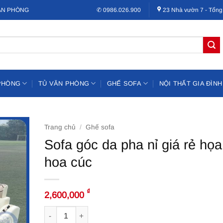
VĂN PHÒNG
✆ 0986.026.900
23 Nhà vườn 7 - Tổng
PHÒNG
TỦ VĂN PHÒNG
GHẾ SOFA
NỘI THẤT GIA ĐÌNH
Trang chủ
/
Ghế sofa
Sofa góc da pha nỉ giá rẻ họa 
hoa cúc
₫
2,600,000
Sofa góc da pha nỉ giá rẻ họa tiết hoa cúc số lượng