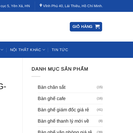
 cục 5, Yên Xá, HN
Vĩnh Phú 40, Lái Thiêu, Hồ Chí Minh.
GIỎ HÀNG
NỘI THẤT KHÁC
TIN TỨC
DANH MỤC SẢN PHẨM
G-
Bàn chân sắt
(15)
Bàn ghế cafe
(16)
Bàn ghế giám đốc giá rẻ
(41)
Bàn ghế thanh lý mới về
(8)
Bàn ghế văn phòng giá rẻ
(39)