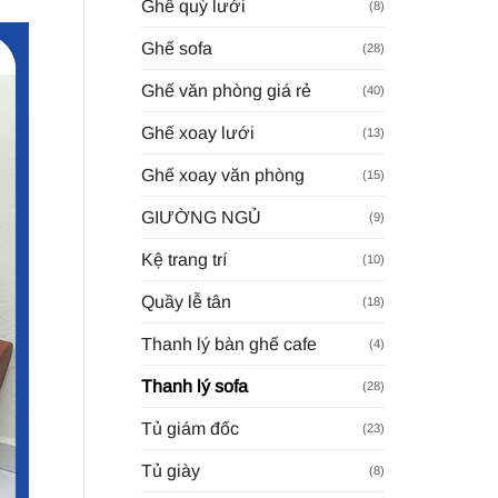
Ghế quỳ lưới
(8)
Ghế sofa
(28)
Ghế văn phòng giá rẻ
(40)
Ghế xoay lưới
(13)
Ghế xoay văn phòng
(15)
GIƯỜNG NGỦ
(9)
Kệ trang trí
(10)
Quầy lễ tân
(18)
Thanh lý bàn ghế cafe
(4)
Thanh lý sofa
(28)
Tủ giám đốc
(23)
Tủ giày
(8)