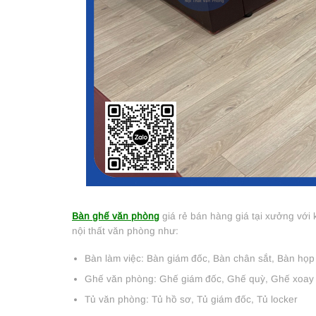
Bàn ghế văn phòng
giá rẻ bán hàng giá tại xưởng với
nội thất văn phòng như:
Bàn làm việc: Bàn giám đốc, Bàn chân sắt, Bàn họp
Ghế văn phòng: Ghế giám đốc, Ghế quỳ, Ghế xoay
Tủ văn phòng: Tủ hồ sơ, Tủ giám đốc, Tủ locker