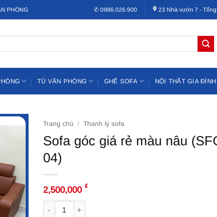
VĂN PHÒNG
✆ 0986.026.900
23 Nhà vườn 7 - Tổng
PHÒNG
TỦ VĂN PHÒNG
GHẾ SOFA
NỘI THẤT GIA ĐÌNH
Trang chủ
/
Thanh lý sofa
Sofa góc giá rẻ màu nâu (SF
04)
₫
2,500,000
Sofa góc giá rẻ màu nâu (SFG-04) số lượng