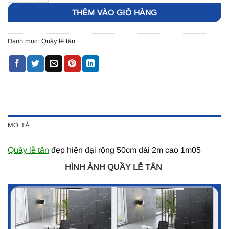
THÊM VÀO GIỎ HÀNG
Danh mục:
Quầy lễ tân
MÔ TẢ
Quầy lễ tân
đẹp hiện đại rộng 50cm dài 2m cao 1m05
HÌNH ẢNH QUẦY LỄ TÂN