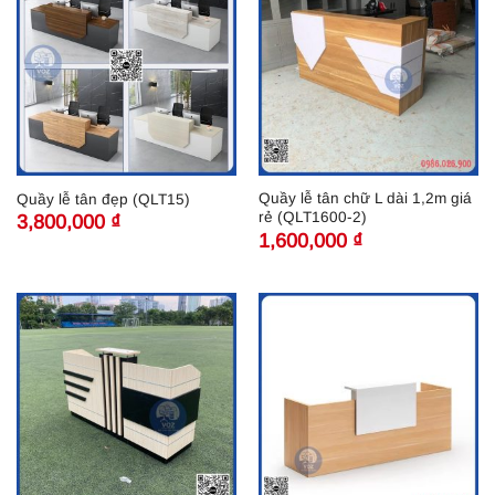
Quầy lễ tân chữ L dài 1,2m giá
Quầy lễ tân đẹp (QLT15)
rẻ (QLT1600-2)
3,800,000
₫
1,600,000
₫