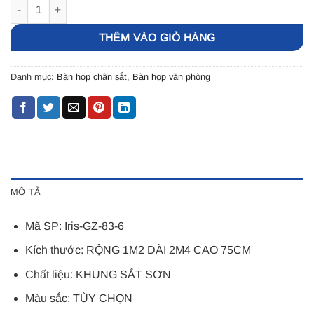
Bàn họp chân sắt nhập khẩu 2m4 – Iris-GZ-83-6 số lượng
THÊM VÀO GIỎ HÀNG
Danh mục:
Bàn họp chân sắt
,
Bàn họp văn phòng
MÔ TẢ
Mã SP: Iris-GZ-83-6
Kích thước: RỘNG 1M2 DÀI 2M4 CAO 75CM
Chất liệu: KHUNG SẮT SƠN
Màu sắc: TÙY CHỌN