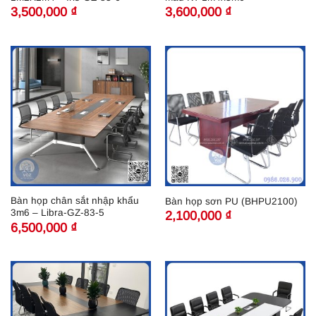
3,500,000
₫
3,600,000
₫
Bàn họp chân sắt nhập khẩu
Bàn họp sơn PU (BHPU2100)
3m6 – Libra-GZ-83-5
2,100,000
₫
6,500,000
₫