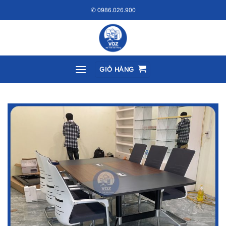
Bỏ
✆ 0986.026.900
qua
nội
dung
GIỎ HÀNG