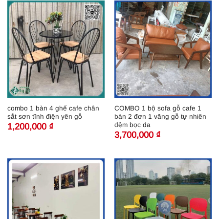
combo 1 bàn 4 ghế cafe chân
COMBO 1 bộ sofa gỗ cafe 1
sắt sơn tĩnh điện yên gỗ
bàn 2 đơn 1 văng gỗ tự nhiên
đệm bọc da
1,200,000
₫
3,700,000
₫