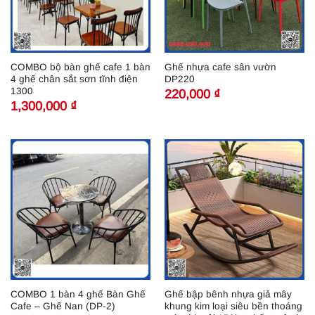
COMBO bộ bàn ghế cafe 1 bàn
Ghế nhựa cafe sân vườn
4 ghế chân sắt sơn tĩnh điện
DP220
1300
220,000
₫
1,300,000
₫
COMBO 1 bàn 4 ghế Bàn Ghế
Ghế bập bênh nhựa giả mây
Cafe – Ghế Nan (DP-2)
khung kim loại siêu bền thoáng