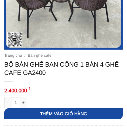
Trang chủ
/
Bàn ghế cafe
BỘ BÀN GHẾ BAN CÔNG 1 BÀN 4 GHẾ -
CAFE GA2400
₫
2,400,000
BỘ BÀN GHẾ BAN CÔNG 1 BÀN 4 GHẾ -CAFE GA2400 số lượng
THÊM VÀO GIỎ HÀNG