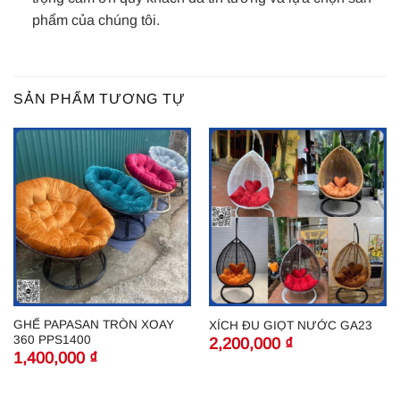
phẩm của chúng tôi.
SẢN PHẨM TƯƠNG TỰ
GHẾ PAPASAN TRÒN XOAY
XÍCH ĐU GIỌT NƯỚC GA23
360 PPS1400
2,200,000
₫
1,400,000
₫