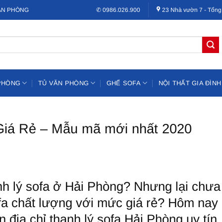
VĂN PHÒNG
✆ 0986.026.900
23 Nhà vườn 7 - Tổng
PHÒNG
TỦ VĂN PHÒNG
GHẾ SOFA
NỘI THẤT GIA ĐÌNH
 Giá Rẻ – Mẫu mã mới nhất 2020
h lý sofa ở Hải Phòng? Nhưng lại chưa 
ofa chất lượng với mức giá rẻ? Hôm nay
 địa chỉ thanh lý sofa Hải Phòng uy tín,