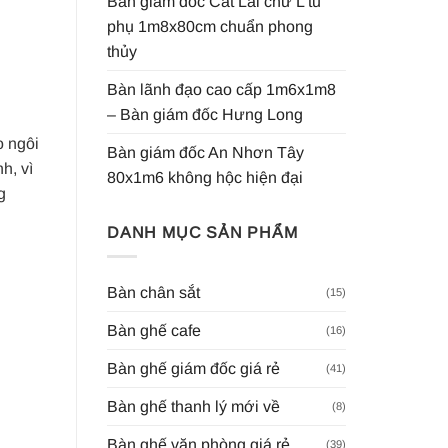
Bàn giám đốc Cát Lái chữ L tủ
phụ 1m8x80cm chuẩn phong
thủy
Bàn lãnh đạo cao cấp 1m6x1m8
– Bàn giám đốc Hưng Long
o ngôi
Bàn giám đốc An Nhơn Tây
h, vì
80x1m6 không hộc hiện đại
g
DANH MỤC SẢN PHẨM
Bàn chân sắt
(15)
Bàn ghế cafe
(16)
Bàn ghế giám đốc giá rẻ
(41)
Bàn ghế thanh lý mới về
(8)
Bàn ghế văn phòng giá rẻ
(39)