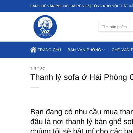
Bỏ
BÀN GHẾ VĂN PHÒNG GIÁ RẺ VOZ | TỔNG KHO NỘI THẤT 
qua
nội
Tìm
dung
kiếm:
TRANG CHỦ
BÀN VĂN PHÒNG
GHẾ VĂN 
TIN TỨC
Thanh lý sofa ở Hải Phòng
Bạn đang có nhu cầu mua than
đâu là nơi thanh lý bàn ghế s
chúng tôi sẽ bật mí cho các bạn