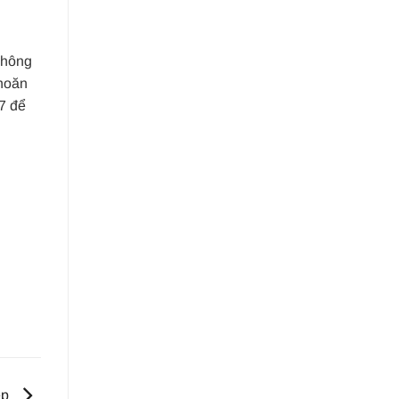
Không
khoăn
97 để
ẹp