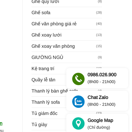
Ghế quỳ lưới
(8)
Ghế sofa
(28)
Ghế văn phòng giá rẻ
(40)
Ghế xoay lưới
(13)
Ghế xoay văn phòng
(15)
GIƯỜNG NGỦ
(9)
Kệ trang trí
(10)
0986.026.900
Quầy lễ tân
(18)
(8h00 - 21h00)
Thanh lý bàn ghế cafe
(4)
Chat Zalo
Thanh lý sofa
(28)
(8h00 - 21h00)
Tủ giám đốc
(23)
Google Map
ăn
Tủ giày
(8)
(Chỉ đường)
ều