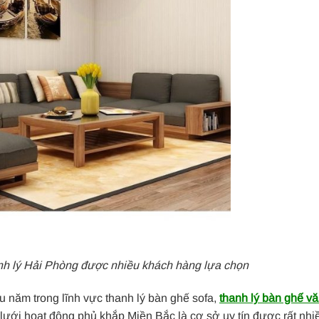
nh lý Hải Phòng được nhiều khách hàng lựa chọn
u năm trong lĩnh vực thanh lý bàn ghế sofa,
thanh lý bàn ghế v
g lưới hoạt động phủ khắp Miền Bắc là cơ sở uy tín được rất nhi