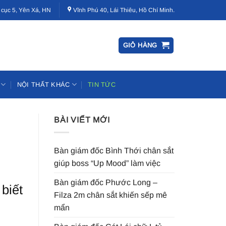
 cục 5, Yên Xá, HN
Vĩnh Phú 40, Lái Thiêu, Hồ Chí Minh.
GIỎ HÀNG
NỘI THẤT KHÁC
TIN TỨC
BÀI VIẾT MỚI
Bàn giám đốc Bình Thới chân sắt
giúp boss “Up Mood” làm việc
Bàn giám đốc Phước Long –
biết
Filza 2m chân sắt khiến sếp mê
mẩn