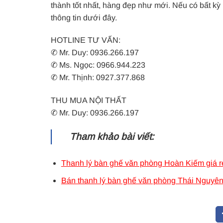
thành tốt nhất, hàng đẹp như mới. Nếu có bất kỳ
thông tin dưới đây.
HOTLINE TƯ VẤN:
✆ Mr. Duy: 0936.266.197
✆ Ms. Ngọc: 0966.944.223
✆ Mr. Thịnh: 0927.377.868
THU MUA NỘI THẤT
✆ Mr. Duy: 0936.266.197
Tham khảo bài viết:
Thanh lý bàn ghế văn phòng Hoàn Kiếm giá r
Bán thanh lý bàn ghế văn phòng Thái Nguyên