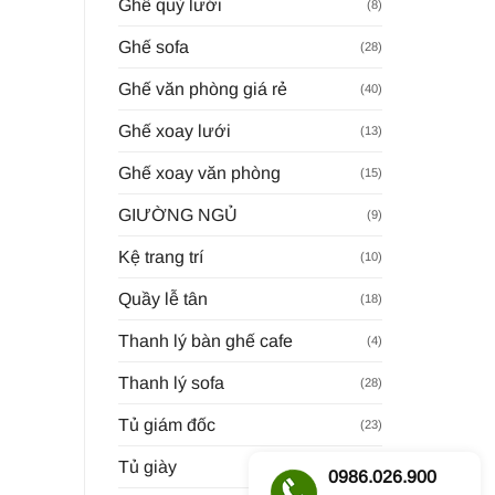
Ghế quỳ lưới
(8)
Ghế sofa
(28)
Ghế văn phòng giá rẻ
(40)
Ghế xoay lưới
(13)
Ghế xoay văn phòng
(15)
GIƯỜNG NGỦ
(9)
Kệ trang trí
(10)
Quầy lễ tân
(18)
Thanh lý bàn ghế cafe
(4)
Thanh lý sofa
(28)
Tủ giám đốc
(23)
Tủ giày
(8)
0986.026.900