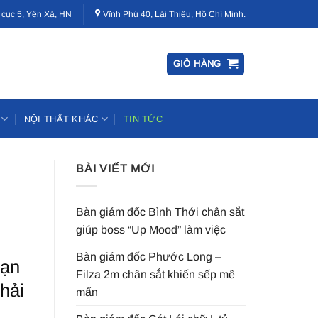
 cục 5, Yên Xá, HN
Vĩnh Phú 40, Lái Thiêu, Hồ Chí Minh.
GIỎ HÀNG
NỘI THẤT KHÁC
TIN TỨC
BÀI VIẾT MỚI
Bàn giám đốc Bình Thới chân sắt
giúp boss “Up Mood” làm việc
Bàn giám đốc Phước Long –
bạn
Filza 2m chân sắt khiến sếp mê
hải
mẩn