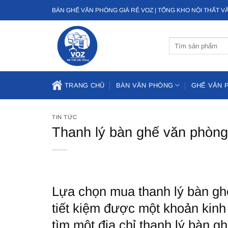
Bỏ
BÀN GHẾ VĂN PHÒNG GIÁ RẺ VOZ | TỔNG KHO NỘI THẤT 
qua
nội
Tìm
dung
kiếm:
TRANG CHỦ
BÀN VĂN PHÒNG
GHẾ VĂN 
TIN TỨC
Thanh lý bàn ghế văn phòng 
Lựa chọn mua thanh lý bàn gh
tiết kiệm được một khoản kinh
tìm một địa chỉ thanh lý bàn g