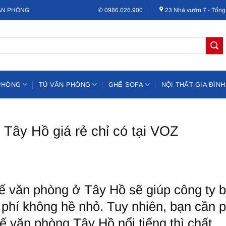
VĂN PHÒNG
✆ 0986.026.900
23 Nhà vườn 7 - Tổng
PHÒNG
TỦ VĂN PHÒNG
GHẾ SOFA
NỘI THẤT GIA ĐÌNH
Tây Hồ giá rẻ chỉ có tại VOZ
ế văn phòng ở Tây Hồ sẽ giúp công ty 
 phí không hề nhỏ. Tuy nhiên, bạn cần p
hế văn phòng Tây Hồ nổi tiếng thì chất