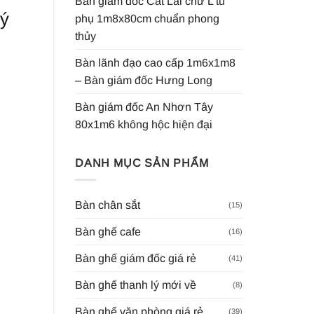
Bàn giám đốc Cát Lái chữ L tủ
lý
phụ 1m8x80cm chuẩn phong
thủy
Bàn lãnh đạo cao cấp 1m6x1m8
– Bàn giám đốc Hưng Long
Bàn giám đốc An Nhơn Tây
80x1m6 không hộc hiện đại
DANH MỤC SẢN PHẨM
Bàn chân sắt
(15)
Bàn ghế cafe
(16)
Bàn ghế giám đốc giá rẻ
(41)
Bàn ghế thanh lý mới về
(8)
Bàn ghế văn phòng giá rẻ
(39)