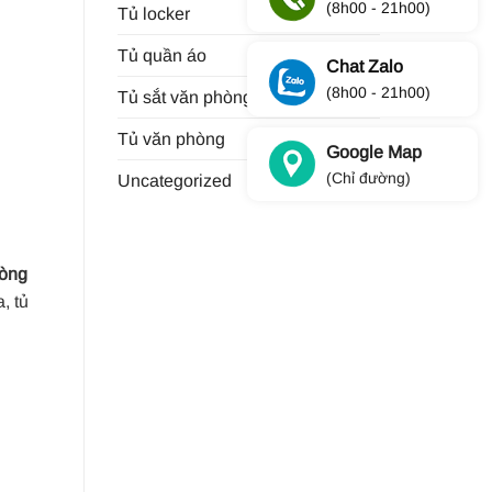
(8h00 - 21h00)
Tủ locker
(9)
Tủ quần áo
(13)
Chat Zalo
(8h00 - 21h00)
Tủ sắt văn phòng
(11)
Tủ văn phòng
(34)
Google Map
(Chỉ đường)
Uncategorized
(30)
hòng
, tủ