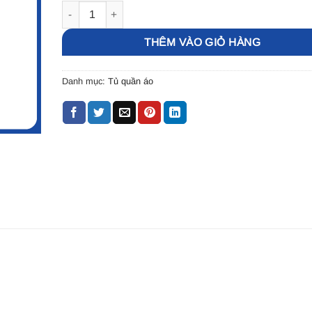
Tủ Quần Áo xoan đào Có Kệ Trang Trí , Tủ Quần Áo 
THÊM VÀO GIỎ HÀNG
Danh mục:
Tủ quần áo