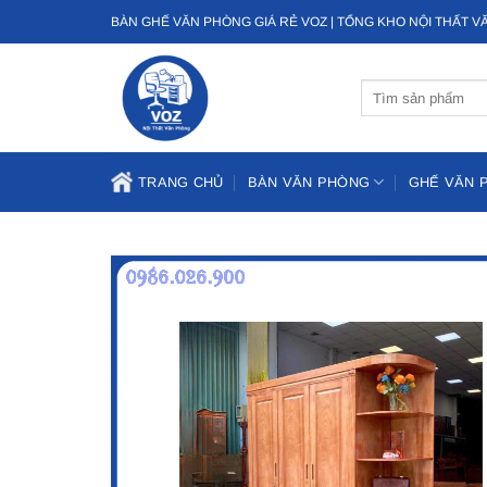
Bỏ
BÀN GHẾ VĂN PHÒNG GIÁ RẺ VOZ | TỔNG KHO NỘI THẤT 
qua
nội
Tìm
dung
kiếm:
TRANG CHỦ
BÀN VĂN PHÒNG
GHẾ VĂN 