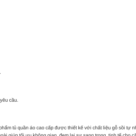
.
 yêu cầu.
hẩm tủ quần áo cao cấp được thiết kế với chất liệu gỗ sồi tự n
ài giúp tối ưu không gian, đem lại sự sang trọng, tinh tế cho c