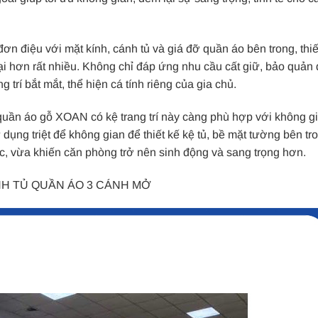
n điệu với mặt kính, cánh tủ và giá đỡ quần áo bên trong, thiết
ại hơn rất nhiều. Không chỉ đáp ứng nhu cầu cất giữ, bảo quản
 trí bắt mắt, thể hiện cá tính riêng của gia chủ.
ủ quần áo gỗ XOAN có kệ trang trí này càng phù hợp với không g
dụng triệt để không gian để thiết kế kệ tủ, bề mặt tường bên tr
c, vừa khiến căn phòng trở nên sinh động và sang trọng hơn.
NH TỦ QUẦN ÁO 3 CÁNH MỞ