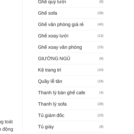
Ghế quỳ lưới
(8)
Ghế sofa
(28)
Ghế văn phòng giá rẻ
(40)
Ghế xoay lưới
(13)
Ghế xoay văn phòng
(15)
GIƯỜNG NGỦ
(9)
Kệ trang trí
(10)
Quầy lễ tân
(18)
Thanh lý bàn ghế cafe
(4)
Thanh lý sofa
(28)
Tủ giám đốc
(23)
g toát
Tủ giày
(8)
nh động