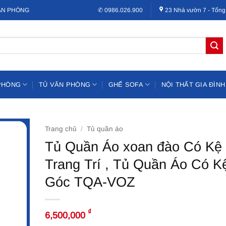
VĂN PHÒNG
✆ 0986.026.900
23 Nhà vườn 7 - Tổng
PHÒNG
TỦ VĂN PHÒNG
GHẾ SOFA
NỘI THẤT GIA ĐÌNH
Trang chủ
/
Tủ quần áo
Tủ Quần Áo xoan đào Có Kệ
Trang Trí , Tủ Quần Áo Có K
Góc TQA-VOZ
₫
6,500,000