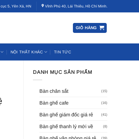
 cục 5, Yên Xá, HN
Vĩnh Phú 40, Lái Thiêu, Hồ Chí Minh.
GIỎ HÀNG
NỘI THẤT KHÁC
TIN TỨC
DANH MỤC SẢN PHẨM
Bàn chân sắt
(15)
ệ
Bàn ghế cafe
(16)
Bàn ghế giám đốc giá rẻ
(41)
Bàn ghế thanh lý mới về
(8)
Bàn ghế văn phòng giá rẻ
(39)