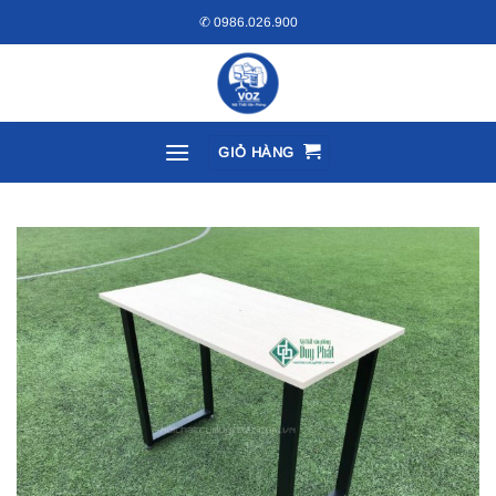
Bỏ
✆ 0986.026.900
qua
nội
dung
GIỎ HÀNG