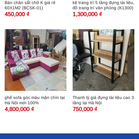
Bàn chân sắt chữ K giá rẻ
kệ trang trí 5 tầng đựng tài liệu,
60X1M2 (BCSK-01)
đồ trang trí văn phòng (K1300)
450,000
₫
1,300,000
₫
ghế sofa góc màu mận chín tại
Thanh lý giá đựng tài liệu cao 3
Hà Nội mới 100%
tầng tại Hà Nội
4,800,000
₫
750,000
₫