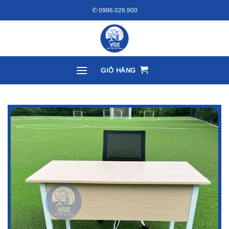
Bỏ
✆ 0986.026.900
qua
nội
dung
GIỎ HÀNG