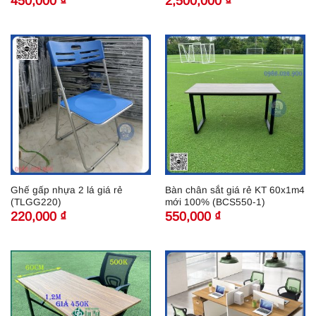
450,000
₫
2,500,000
₫
Ghế gấp nhựa 2 lá giá rẻ
Bàn chân sắt giá rẻ KT 60x1m4
(TLGG220)
mới 100% (BCS550-1)
220,000
₫
550,000
₫