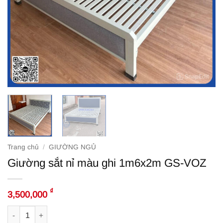
Trang chủ
/
GIƯỜNG NGỦ
Giường sắt nỉ màu ghi 1m6x2m GS-VOZ
₫
3,500,000
Giường sắt nỉ màu ghi 1m6x2m GS-VOZ số lượng