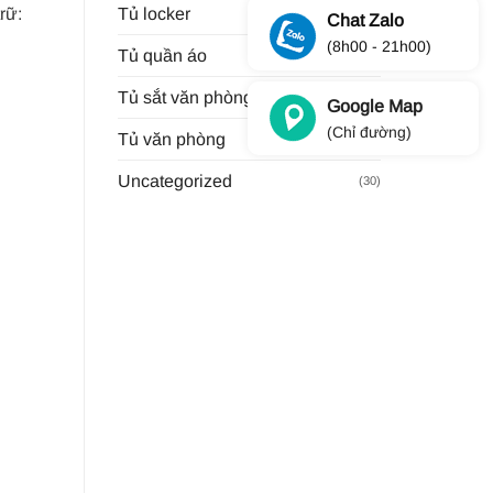
rữ:
Tủ locker
(9)
Chat Zalo
(8h00 - 21h00)
Tủ quần áo
(13)
Tủ sắt văn phòng
(11)
Google Map
(Chỉ đường)
Tủ văn phòng
(34)
Uncategorized
(30)