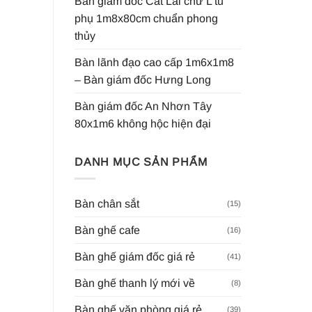
Bàn giám đốc Cát Lái chữ L tủ
phụ 1m8x80cm chuẩn phong
thủy
Bàn lãnh đạo cao cấp 1m6x1m8
– Bàn giám đốc Hưng Long
Bàn giám đốc An Nhơn Tây
80x1m6 không hộc hiện đại
DANH MỤC SẢN PHẨM
Bàn chân sắt
(15)
Bàn ghế cafe
(16)
Bàn ghế giám đốc giá rẻ
(41)
Bàn ghế thanh lý mới về
(8)
Bàn ghế văn phòng giá rẻ
(39)