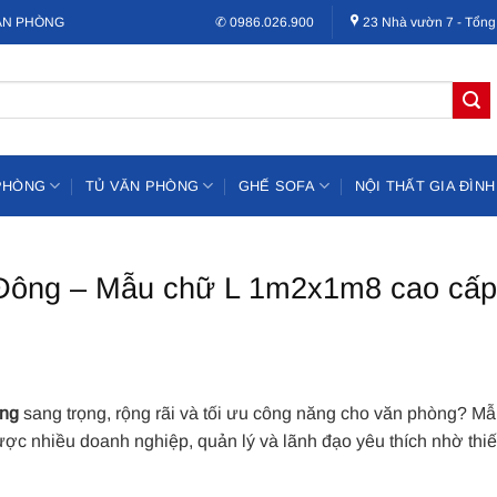
VĂN PHÒNG
✆ 0986.026.900
23 Nhà vườn 7 - Tổng
PHÒNG
TỦ VĂN PHÒNG
GHẾ SOFA
NỘI THẤT GIA ĐÌNH
 Đông – Mẫu chữ L 1m2x1m8 cao cấp
ông
sang trọng, rộng rãi và tối ưu công năng cho văn phòng? M
c nhiều doanh nghiệp, quản lý và lãnh đạo yêu thích nhờ thiế