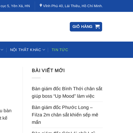
 cục 5, Yên Xá, HN
Vĩnh Phú 40, Lái Thiêu, Hồ Chí Minh.
GIỎ HÀNG
NỘI THẤT KHÁC
TIN TỨC
BÀI VIẾT MỚI
Bàn giám đốc Bình Thới chân sắt
giúp boss “Up Mood” làm việc
Bàn giám đốc Phước Long –
ẫu bàn
Filza 2m chân sắt khiến sếp mê
t kế
mẩn