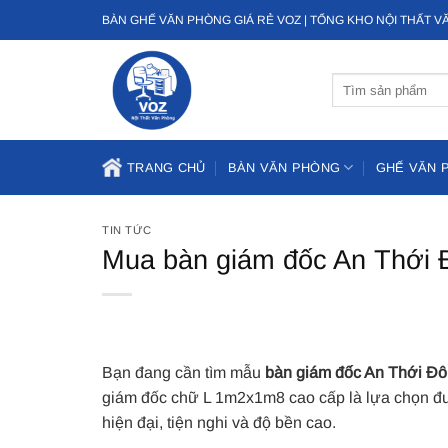
Bỏ
BÀN GHẾ VĂN PHÒNG GIÁ RẺ VOZ | TỔNG KHO NỘI THẤT 
qua
nội
Tìm
dung
kiếm:
TRANG CHỦ
BÀN VĂN PHÒNG
GHẾ VĂN 
TIN TỨC
Mua bàn giám đốc An Thới
Bạn đang cần tìm mẫu
bàn giám đốc An Thới Đ
giám đốc chữ L 1m2x1m8 cao cấp là lựa chọn đượ
hiện đại, tiện nghi và độ bền cao.