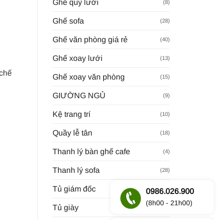
Ghế quỳ lưới
(8)
Ghế sofa
(28)
Ghế văn phòng giá rẻ
(40)
Ghế xoay lưới
(13)
 chế
Ghế xoay văn phòng
(15)
GIƯỜNG NGỦ
(9)
Kệ trang trí
(10)
Quầy lễ tân
(18)
Thanh lý bàn ghế cafe
(4)
Thanh lý sofa
(28)
Tủ giám đốc
(23)
0986.026.900
(8h00 - 21h00)
Tủ giày
(8)