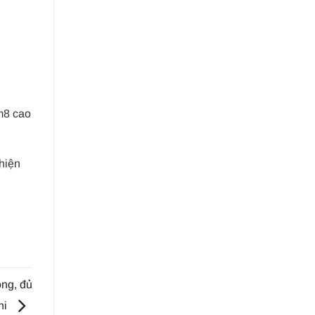
m8 cao
hiện
ng, đủ
hi