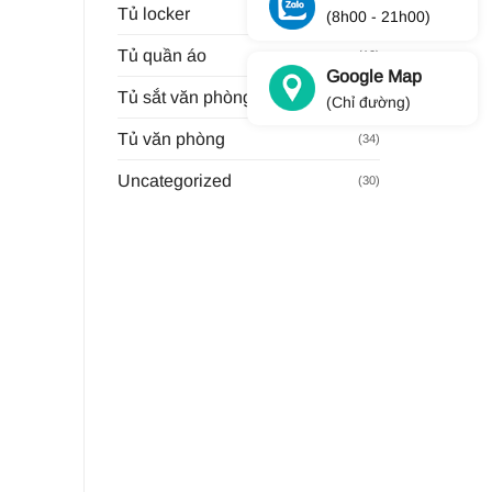
Tủ locker
(9)
(8h00 - 21h00)
Tủ quần áo
(13)
Google Map
Tủ sắt văn phòng
(11)
(Chỉ đường)
Tủ văn phòng
(34)
Uncategorized
(30)