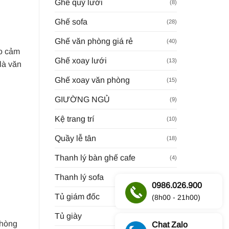
Ghế quỳ lưới
(8)
Ghế sofa
(28)
Ghế văn phòng giá rẻ
(40)
ạo cảm
Ghế xoay lưới
(13)
là văn
Ghế xoay văn phòng
(15)
GIƯỜNG NGỦ
(9)
Kệ trang trí
(10)
Quầy lễ tân
(18)
Thanh lý bàn ghế cafe
(4)
Thanh lý sofa
(28)
0986.026.900
Tủ giám đốc
(8h00 - 21h00)
(23)
Tủ giày
(8)
phòng
Chat Zalo