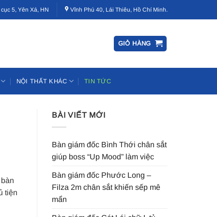
 cục 5, Yên Xá, HN
Vĩnh Phú 40, Lái Thiêu, Hồ Chí Minh.
GIỎ HÀNG
NỘI THẤT KHÁC
TIN TỨC
BÀI VIẾT MỚI
Bàn giám đốc Bình Thới chân sắt
giúp boss “Up Mood” làm việc
Bàn giám đốc Phước Long –
 bàn
Filza 2m chân sắt khiến sếp mê
 tiện
mẩn