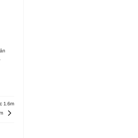
sản
.
ớc 1.6m
8m