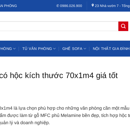
VĂN PHÒNG
✆ 0986.026.900
23 Nhà vườn 7 - Tổng
PHÒNG
TỦ VĂN PHÒNG
GHẾ SOFA
NỘI THẤT GIA ĐÌNH
ó hộc kích thước 70x1m4 giá tốt
0x1m4 là lựa chọn phù hợp cho những văn phòng cần một mẫu
phẩm được làm từ gỗ MFC phủ Melamine bền đẹp, tích hợp hộc tủ
quản lý và doanh nghiệp.