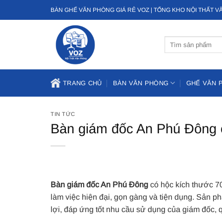
Bỏ
BÀN GHẾ VĂN PHÒNG GIÁ RẺ VOZ | TỔNG KHO NỘI THẤT 
qua
nội
Tìm
dung
kiếm:
TRANG CHỦ
BÀN VĂN PHÒNG
GHẾ VĂN 
TIN TỨC
Bàn giám đốc An Phú Đông c
Bàn giám đốc An Phú Đông
có hộc kích thước 7
làm việc hiện đại, gọn gàng và tiện dụng. Sản 
lợi, đáp ứng tốt nhu cầu sử dụng của giám đốc, 