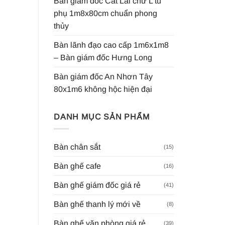
Bàn giám đốc Cát Lái chữ L tủ
phụ 1m8x80cm chuẩn phong
thủy
Bàn lãnh đạo cao cấp 1m6x1m8
– Bàn giám đốc Hưng Long
Bàn giám đốc An Nhơn Tây
80x1m6 không hộc hiện đại
DANH MỤC SẢN PHẨM
Bàn chân sắt
(15)
Bàn ghế cafe
(16)
Bàn ghế giám đốc giá rẻ
(41)
Bàn ghế thanh lý mới về
(8)
Bàn ghế văn phòng giá rẻ
(39)